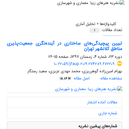
کلیدواژه‌ها =
تحلیل آماری
تعداد مقالات:
1
تبیین پیچیدگی‌های ساختاری در آینده‌نگری جمعیت‌پذیری
مناطق کلانشهر تهران
دوره 23، شماره 4، زمستان 1397، صفحه
15-26
10.22059/jfaup.2019.274289.672209
بهرام امین‌زاده گوهرریزی، محمد مهدی عزیزی، سعید رستگار
مشاهده مقاله
اصل مقاله
15.84 M
مقالات آماده انتشار
شماره جاری
شماره‌های پیشین نشریه