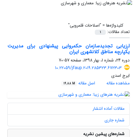
کلیدواژه‌ها =
"اصلاحات قلمرویی"
تعداد مقالات:
1
ارزیابی تجدیدسازمان حکمروایی پیشنهادی برای مدیریت
یکپارچه مناطق کلان‏شهری ایران
دوره 24، شماره 1، بهار 1398، صفحه
57-70
10.22059/jfaup.2019.285323.672303
ایرج اسدی
مشاهده مقاله
اصل مقاله
19.88 M
مقالات آماده انتشار
شماره جاری
شماره‌های پیشین نشریه