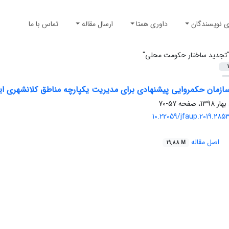
ی نویسندگان
داوری همتا
ارسال مقاله
تماس با ما
تجدید ساختار حکومت محلی"
1
ازمان حکمروایی پیشنهادی برای مدیریت یکپارچه مناطق کلان‏شهری ای
57-70
10.22059/jfaup.2019.28
اصل مقاله
19.88 M