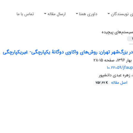
ی نویسندگان
داوری همتا
ارسال مقاله
تماس با ما
یستم‌های پیچیده
1
 بزرگ‌شهر تهران: روش‌های واکاوی دوگانۀ یکپارچگی- غیریکپارچگی
15-28
10.22059/jfaup
، زهره عبدی دانشپور
اصل مقاله
752.67 K