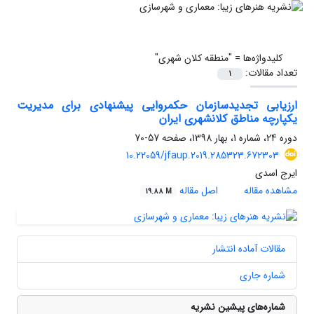
کلیدواژه‌ها =
"منطقه کلان شهری"
تعداد مقالات:
1
ارزیابی تجدیدسازمان حکمروایی پیشنهادی برای مدیریت
یکپارچه مناطق کلان‏شهری ایران
دوره 24، شماره 1، بهار 1398، صفحه
57-70
10.22059/jfaup.2019.285323.672303
ایرج اسدی
مشاهده مقاله
اصل مقاله
19.88 M
مقالات آماده انتشار
شماره جاری
شماره‌های پیشین نشریه