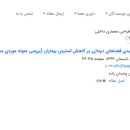
ی نویسندگان
داوری همتا
ارسال مقاله
تماس با ما
راحی معماری داخلی
1
لبدی فضاهای درمانی بر کاهش استرس بیماران (بررسی نمونه موردی م
35-46
10.22059/jfaup
 وجدان زاده
اصل مقاله
1.28 M