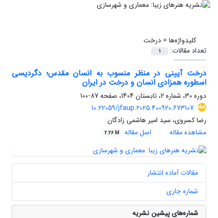
کلیدواژه‌ها =
درخت
تعداد مقالات:
1
درخت آیینی در منظر منسوب به انسان مقدس؛ دگردیسی
اسطوره همزادی انسان و درخت در ایران
دوره 30، شماره 2، تابستان 1404، صفحه
87-100
10.22059/jfaup.2025.400920.673107
رضا کسروی، سید امیر هاشمی زادگان
مشاهده مقاله
اصل مقاله
2.26 M
مقالات آماده انتشار
شماره جاری
شماره‌های پیشین نشریه