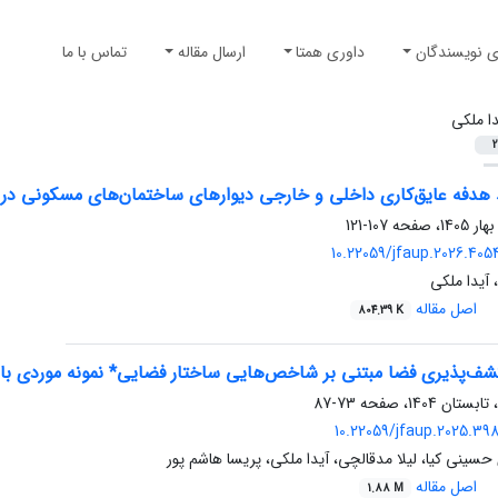
ی نویسندگان
داوری همتا
ارسال مقاله
تماس با ما
دا ملکی
2
 هدفه عایق‌کاری داخلی و خارجی دیوارهای ساختمان‌های مسکونی در اق
107-121
10.22059/jfaup.2026.40
 آیدا ملکی
اصل مقاله
804.39 K
شف‌پذیری فضا مبتنی بر شاخص‌هایی ساختار فضایی* نمونه موردی بازار
73-87
10.22059/jfaup.2025.39
ینی کیا، لیلا مدقالچی، آیدا ملکی، پریسا هاشم پور
اصل مقاله
1.88 M