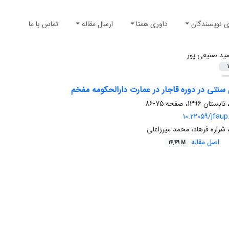
ی نویسندگان
داوری همتا
ارسال مقاله
تماس با ما
ید صنیعی پور
1
سنتی در دوره قاجار در عمارت دارالحکومه مفخم
75-86
10.22059/jfaup
شراره فرهاد، محمد میرزاعلی
اصل مقاله
14.49 M