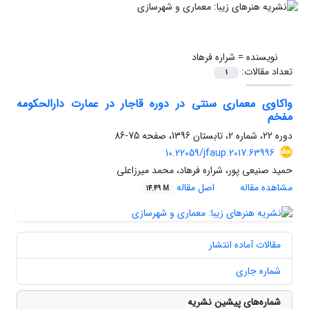
نویسنده =
شراره فرهاد
تعداد مقالات:
1
واکاوی معماری سنتی در دوره قاجار در عمارت دارالحکومه
مفخم
دوره 22، شماره 2، تابستان 1396، صفحه
75-86
10.22059/jfaup.2017.63996
حمید صنیعی پور، شراره فرهاد، محمد میرزاعلی
مشاهده مقاله
اصل مقاله
14.49 M
مقالات آماده انتشار
شماره جاری
شماره‌های پیشین نشریه