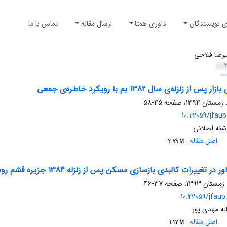
ی نویسندگان
داوری همتا
ارسال مقاله
تماس با ما
یرضا فلاحی
2
 زلزله‌ی سال 1382 بم با رویکرد خاطره‌ی جمعی
45-58
10.22059/jfaup
شته اصلانی
اصل مقاله
2.79 M
ییرات کالبدی بازسازی مسکن پس از زلزله 1384 جزیره قشم روستای گورزین
37-46
10.22059/jfaup
له مهدی پور
اصل مقاله
1.17 M