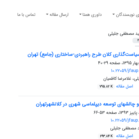
ی نویسندگان
داوری همتا
ارسال مقاله
تماس با ما
د مصطفی جلیلی
2
است‌گذاری کلان طرح راهبردی-ساختاری (جامع) تهران
29-40
10.22059/jfaup
، غلامرضا کاظمیان
اصل مقاله
795.82 K
و چالش‏های توسعه دیپلماسی شهری در کلانشهرتهران
53-66
10.22059/jfaup
د مصطفی جلیلی
اصل مقاله
693.84 K