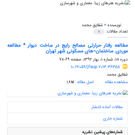
نویسنده =
شقایق محمد
تعداد مقالات:
1
مطالعه رفتار حرارتی مصالح رایج در ساخت دیوار * مطالعه
موردی: ساختمان¬های مسکونی شهر تهران
دوره 18، شماره 1، بهار 1392، صفحه
69-78
10.22059/jfaup.2013.36358
شقایق محمد
مشاهده مقاله
اصل مقاله
1.9 M
مقالات آماده انتشار
شماره جاری
شماره‌های پیشین نشریه